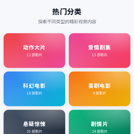
热门分类
探索不同类型的精彩视频内容
动作大片
爱情剧集
12
部影片
13
部影片
科幻电影
喜剧电影
10
部影片
9
部影片
悬疑惊悚
剧情片
25
部影片
24
部影片