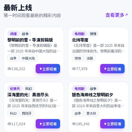
最新上线
查看更多
第一时间观看最新的精彩内容
2025
2025
8.0
152分钟
8.6
102分钟
动漫
战争
电视剧
惊悚
黎明前的雪·导演剪辑版
北纬零度
《黎明前的雪·导演剪辑版》是
《北纬零度》是一部 2025 年来自
一部 2025 年来自中国大陆的战争
法国的惊悚佳作。黎明前最深的
佳作。在霓虹与雨水交织的都
黑暗中，一封匿名信打乱了原本
战争
中国大陆
惊悚
法国
市，一封匿名信打乱了原本平静
平静的生活。剧情反转令人回
的生活。镜头与配乐的张力让每
味，情感层次饱满深刻，影迷不
136,232
77,978
立即观看
立即观看
一帧都值得细细品鉴，影迷不容
容错过。
2025
2024
错过。
7.6
101分钟
7.1
139分钟
纪录片
科幻
电视剧
战争
深海里的光：黑夜尽头
银色海岸线之黎明前夕
《深海里的光：黑夜尽头》是一
《银色海岸线之黎明前夕》是一
部 2025 年来自西班牙的科幻佳
部 2024 年来自意大利的战争佳
作。黎明前最深的黑暗中，一封
作。当所有人都以为故事已经结
科幻
西班牙
战争
意大利
匿名信打乱了原本平静的生活。
束，所有线索最终指向一个无法
镜头语言细腻动人，配乐与画面
回避的抉择。值得在大银幕上反
117,024
185,343
立即观看
立即观看
相得益彰，影迷不容错过。
复品味的诚意之作，影迷不容错
2024
2024