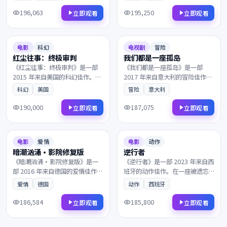
一封匿名信打乱了原本平静的生
现实在一次次抉择中互相拉扯。
活。值得在大银幕上反复品味的
值得在大银幕上反复品味的诚意
196,063
195,250
立即观看
立即观看
诚意之作，影迷不容错过。
之作，影迷不容错过。
2015
2017
8.5
145分钟
8.6
140分钟
电影
科幻
电视剧
冒险
红尘往事：终极审判
我们都是一座孤岛
《红尘往事：终极审判》是一部
《我们都是一座孤岛》是一部
2015 年来自美国的科幻佳作。命
2017 年来自意大利的冒险佳作。
运的齿轮在午夜悄然转动，一个
一通来自陌生人的电话打破了平
科幻
美国
冒险
意大利
普通人意外卷入了跨国阴谋的中
静，看似偶然的相遇背后藏着惊
心。叙事节奏张弛有度，演员表
人的真相。镜头语言细腻动人，
190,000
187,075
立即观看
立即观看
演收放自如，影迷不容错过。
配乐与画面相得益彰，影迷不容
2016
2023
错过。
6.8
108分钟
7.1
160分钟
电影
爱情
电影
动作
暗潮汹涌·影院修复版
逆行者
《暗潮汹涌·影院修复版》是一
《逆行者》是一部 2023 年来自西
部 2016 年来自德国的爱情佳作。
班牙的动作佳作。在一座被遗忘
在二战末期的欧洲战场，理想与
的小城里，层层迷雾最终通向意
爱情
德国
动作
西班牙
现实在一次次抉择中互相拉扯。
想不到的结局。是近年来不可多
剧情反转令人回味，情感层次饱
得的院线佳作，影迷不容错过。
186,584
185,800
立即观看
立即观看
满深刻，影迷不容错过。