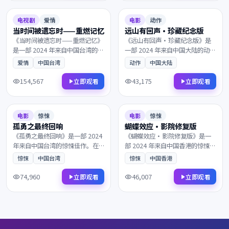
过。
7.1
105分钟
8.6
160分钟
电视剧
爱情
电影
动作
当时间被遗忘时——重燃记忆
远山有回声·珍藏纪念版
《当时间被遗忘时——重燃记忆》
《远山有回声·珍藏纪念版》是
是一部 2024 年来自中国台湾的爱
一部 2024 年来自中国大陆的动作
情佳作。当所有人都以为故事已
佳作。一通来自陌生人的电话打
爱情
中国台湾
动作
中国大陆
经结束，层层迷雾最终通向意想
破了平静，所有线索最终指向一
不到的结局。值得在大银幕上反
个无法回避的抉择。兼具商业类
154,567
43,175
立即观看
立即观看
复品味的诚意之作，影迷不容错
型片的爽感与艺术片的余韵，影
2024
2024
过。
迷不容错过。
6.9
135分钟
9.1
96分钟
电影
惊悚
电影
惊悚
孤勇之最终回响
蝴蝶效应·影院修复版
《孤勇之最终回响》是一部 2024
《蝴蝶效应·影院修复版》是一
年来自中国台湾的惊悚佳作。在
部 2024 年来自中国香港的惊悚佳
霓虹与雨水交织的都市，一段尘
作。一通来自陌生人的电话打破
惊悚
中国台湾
惊悚
中国香港
封多年的往事被缓缓揭开。画面
了平静，父子在沉默中重新认识
质感极具电影感，观影体验沉浸
彼此。叙事节奏张弛有度，演员
74,960
46,007
立即观看
立即观看
而难忘，影迷不容错过。
表演收放自如，影迷不容错过。