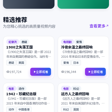
精选推荐
查看更多
为您精心挑选的高质量视频内容
2022
2016
7.8
94分钟
7.5
107分钟
纪录片
悬疑
电视剧
爱情
1900之失落王国
冷夜余温之最终回响
《1900之失落王国》是一部 2022
《冷夜余温之最终回响》是一部
年来自美国的悬疑佳作。当所有
2016 年来自日本的爱情佳作。在
人都以为故事已经结束，所有线
一座被遗忘的小城里，一群孤独
悬疑
美国
爱情
日本
索最终指向一个无法回避的抉
的旅人在终点的小酒馆相遇。凭
择。镜头与配乐的张力让每一帧
借出色的剧本与表演获得多项国
197,724
196,344
立即观看
立即观看
都值得细细品鉴，影迷不容错
际奖项提名，影迷不容错过。
2015
2021
过。
8.1
128分钟
8.0
156分钟
电影
动作
电影
科幻
1942·珍藏纪念版
远方人之最终回响
《1942·珍藏纪念版》是一部
《远方人之最终回响》是一部
2015 年来自中国香港的动作佳
2021 年来自英国的科幻佳作。在
作。在霓虹与雨水交织的都市，
被时间遗忘的山岗之上，理想与
动作
中国香港
科幻
英国